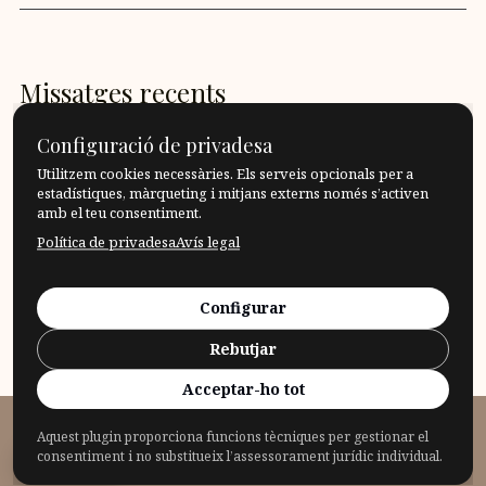
Missatges recents
Configuració de privadesa
Quote: Roman Opalka
Utilitzem cookies necessàries. Els serveis opcionals per a
estadístiques, màrqueting i mitjans externs només s’activen
David de Coninck: Animals in a Garden
amb el teu consentiment.
Política de privadesa
Avís legal
Quina mida té la nostra illa lingüística?
Què penso quan miro la Columna de la Victòria?
Configurar
Rebutjar
Què significa esforçar-se?
Acceptar-ho tot
Aquest plugin proporciona funcions tècniques per gestionar el
© 2026 Fragensteller
consentiment i no substitueix l’assessorament jurídic individual.
Privadesa