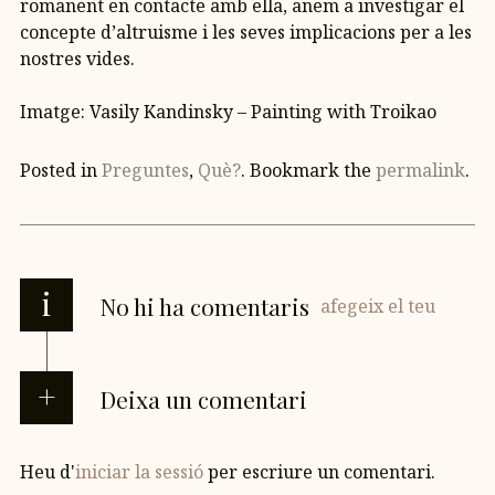
romanent en contacte amb ella, anem a investigar el
concepte d’altruisme i les seves implicacions per a les
nostres vides.
Imatge: Vasily Kandinsky – Painting with Troikao
Posted in
Preguntes
,
Què?
. Bookmark the
permalink
.
i
No hi ha comentaris
afegeix el teu
Deixa un comentari
Heu d'
iniciar la sessió
per escriure un comentari.