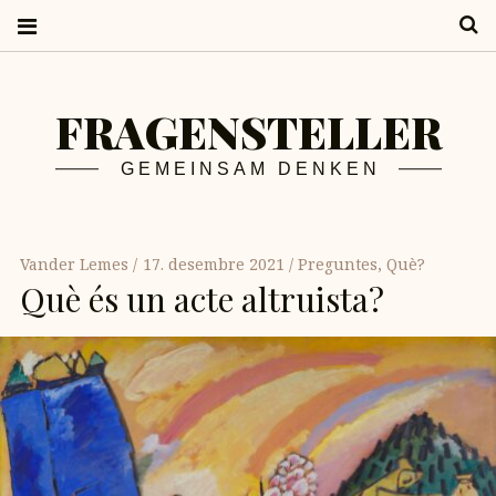
S
FRAGENSTELLER
GEMEINSAM DENKEN
Vander Lemes
17. desembre 2021
Preguntes
,
Què?
Què és un acte altruista?