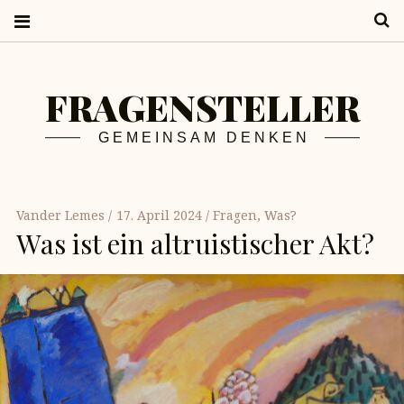
S
FRAGENSTELLER
GEMEINSAM DENKEN
Vander Lemes
17. April 2024
Fragen
,
Was?
Was ist ein altruistischer Akt?