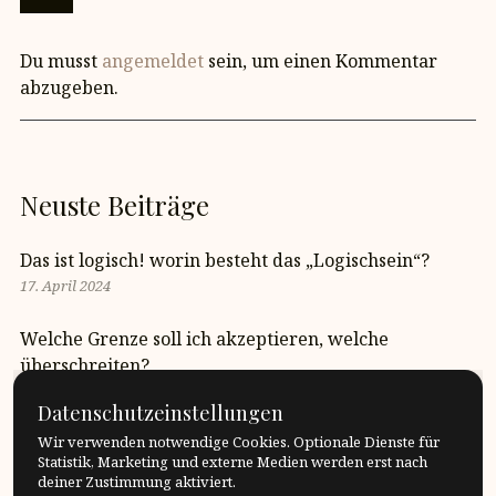
Du musst
angemeldet
sein, um einen Kommentar
abzugeben.
Neuste Beiträge
Das ist logisch! worin besteht das „Logischsein“?
17. April 2024
Welche Grenze soll ich akzeptieren, welche
überschreiten?
17. April 2024
Datenschutzeinstellungen
Wie gross ist unsere Sprachinsel?
Wir verwenden notwendige Cookies. Optionale Dienste für
Statistik, Marketing und externe Medien werden erst nach
17. April 2024
deiner Zustimmung aktiviert.