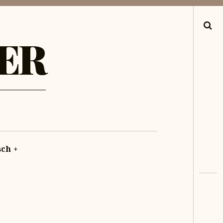
Search
ER
sch
+