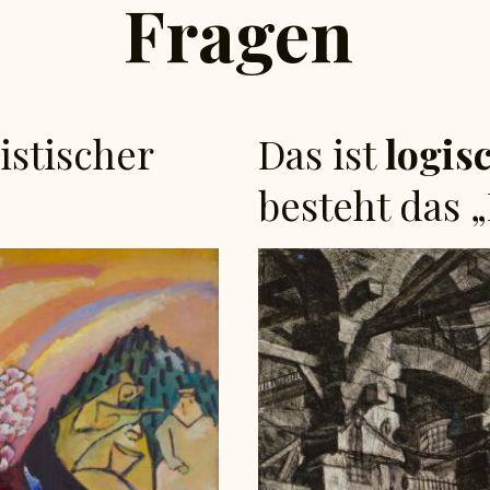
Fragen
uistischer
Das ist
logis
besteht das 
F