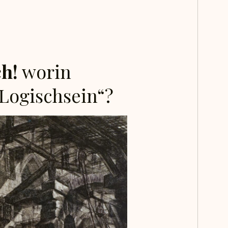
ch!
worin
„Logischsein“?
F