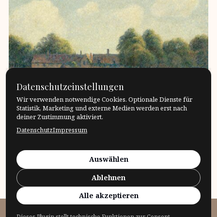
Datenschutzeinstellungen
Wir verwenden notwendige Cookies. Optionale Dienste für
Statistik, Marketing und externe Medien werden erst nach
deiner Zustimmung aktiviert.
Leonard Nelson – Macht und Ohnmacht der
Datenschutz
Impressum
VernunftZur Wirkungsgeschichte des Philosophen
Leonard Nelson Konzeption und Organisation:
Auswählen
Barbara NeißerBuch […]
Ablehnen
17. April 2024
Philosophen
Was?
Alle akzeptieren
Dieses Plugin stellt technische Funktionen zur Consent-