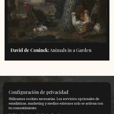
David de Coninck:
Animals in a Garden
Configuración de privacidad
"No puedo saber cuándo moriré. Sé que moriré,
Utilizamos cookies necesarias. Los servicios opcionales de
estadísticas, marketing y medios externos solo se activan con
pero el momento en que ocurre es infinito. En
tu consentimiento.
este sentido, somos eternos"