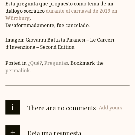
Esta pregunta que propuesto como tema de un
diálogo socrático
durante el carnaval de 2019 en
Würzburg
.
Desafortunadamente, fue cancelado.
Imagen: Giovanni Battista Piranesi – Le Carceri
d’Invenzione – Second Edition
Posted in
¿Qué?
,
Preguntas
. Bookmark the
permalink
.
i
There are no comments
Add yours
Deja una respuesta