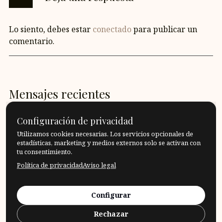
Lo siento, debes estar
conectado
para publicar un
comentario.
Mensajes recientes
¿Y si doblamos esa hoja de papel así?
Configuración de privacidad
Utilizamos cookies necesarias. Los servicios opcionales de
¿Qué es un acto altruista?
estadísticas, marketing y medios externos solo se activan con
tu consentimiento.
Política de privacidad
Aviso legal
Qué significa tener tacto?
¿Qué frontera debo aceptar, qué frontera debo
Configurar
traspasar?
Rechazar