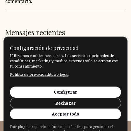
comentario.
Mensajes recientes
¿Y si doblamos esa hoja de papel así?
Configuración de privacidad
Utilizamos cookies necesarias. Los servicios opcionales de
¿Qué es un acto altruista?
estadísticas, marketing y medios externos solo se activan con
tu consentimiento.
Política de privacidad
Aviso legal
Qué significa tener tacto?
¿Qué frontera debo aceptar, qué frontera debo
Configurar
traspasar?
Rechazar
¡Eso es lógico! ¿En qué consiste «ser lógico»?
Aceptar todo
Este plugin proporciona funciones técnicas para gestionar el