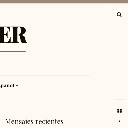
Search
ER
spañol
+
Mensajes recientes