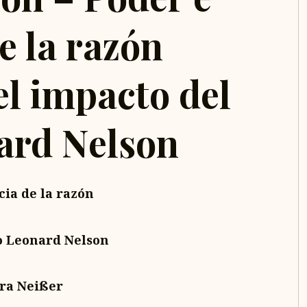
e la razón
el impacto del
nard Nelson
ia de la razón
fo Leonard Nelson
ra Neißer