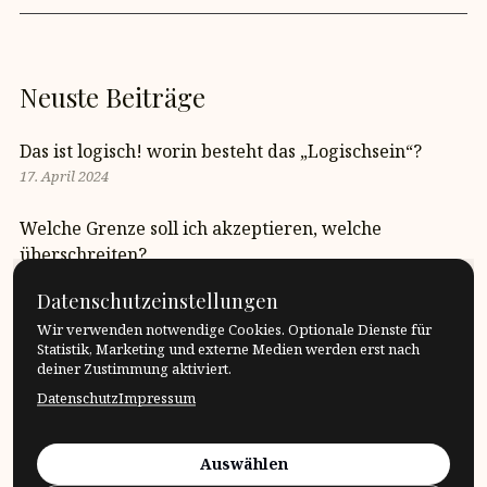
Neuste Beiträge
Das ist logisch! worin besteht das „Logischsein“?
17. April 2024
Welche Grenze soll ich akzeptieren, welche
überschreiten?
17. April 2024
Datenschutzeinstellungen
Wie gross ist unsere Sprachinsel?
Wir verwenden notwendige Cookies. Optionale Dienste für
Statistik, Marketing und externe Medien werden erst nach
17. April 2024
deiner Zustimmung aktiviert.
Datenschutz
Impressum
Quote: Roman Opalka
17. April 2024
Auswählen
Was bedeutet es, sich anzustrengen?