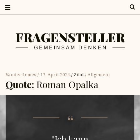
S
FRAGENSTELLER
GEMEINSAM DENKEN
Vander Lemes
17. April 2024
Zitat
Allgemein
Quote:
Roman Opalka
"Ich kann