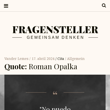
S
FRAGENSTELLER
GEMEINSAM DENKEN
Vander Lemes
17. abril 2024
Cita
Allgemein
Quote:
Roman Opalka
"No puedo